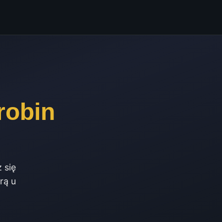
robin
 się
rą u