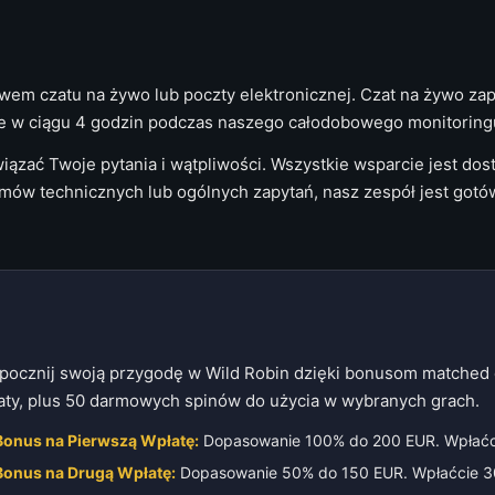
twem czatu na żywo lub poczty elektronicznej. Czat na żywo 
e w ciągu 4 godzin podczas naszego całodobowego monitoring
iązać Twoje pytania i wątpliwości. Wszystkie wsparcie jest dos
mów technicznych lub ogólnych zapytań, nasz zespół jest gotó
pocznij swoją przygodę w Wild Robin dzięki bonusom matched 
aty, plus 50 darmowych spinów do użycia w wybranych grach.
Bonus na Pierwszą Wpłatę:
Dopasowanie 100% do 200 EUR. Wpłaćci
Bonus na Drugą Wpłatę:
Dopasowanie 50% do 150 EUR. Wpłaćcie 30