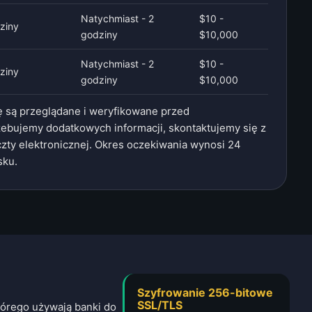
Natychmiast - 2
$10 -
ziny
godziny
$10,000
Natychmiast - 2
$10 -
ziny
godziny
$10,000
ę są przeglądane i weryfikowane przed
zebujemy dodatkowych informacji, skontaktujemy się z
ty elektronicznej. Okres oczekiwania wynosi 24
sku.
Szyfrowanie 256-bitowe
SSL/TLS
tórego używają banki do