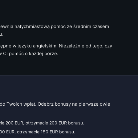
zapewnia natychmiastową pomoc ze średnim czasem
u.
tępne w języku angielskim. Niezależnie od tego, czy
w Ci pomóc o każdej porze.
do Twoich wpłat. Odebrz bonusy na pierwsze dwie
e 200 EUR, otrzymacie 200 EUR bonusu.
0 EUR, otrzymacie 150 EUR bonusu.