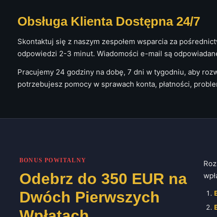
Obsługa Klienta Dostępna 24/7
Skontaktuj się z naszym zespołem wsparcia za pośrednic
odpowiedzi 2-3 minut. Wiadomości e-mail są odpowiadan
Pracujemy 24 godziny na dobę, 7 dni w tygodniu, aby rozw
potrzebujesz pomocy w sprawach konta, płatności, proble
BONUS POWITALNY
Roz
Odebrz do 350 EUR na
wpł
Dwóch Pierwszych
Wpłatach