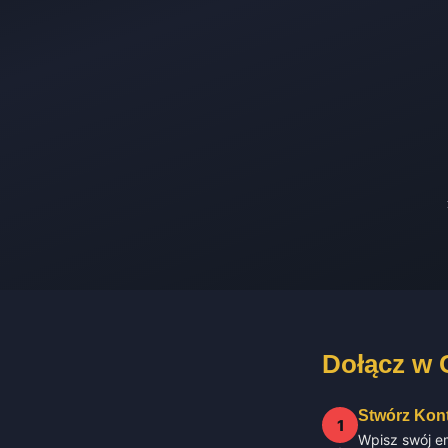
Dołącz w 
Stwórz Kon
1
Wpisz swój em