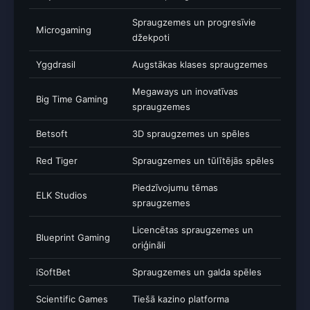
Spraugzemes un progresīvie
Microgaming
džekpoti
Yggdrasil
Augstākas klases spraugzemes
Megaways un inovatīvas
Big Time Gaming
spraugzemes
Betsoft
3D spraugzemes un spēles
Red Tiger
Spraugzemes un tūlītējās spēles
Piedzīvojumu tēmas
ELK Studios
spraugzemes
Licencētas spraugzemes un
Blueprint Gaming
oriģināli
iSoftBet
Spraugzemes un galda spēles
Scientific Games
Tiešā kazino platforma