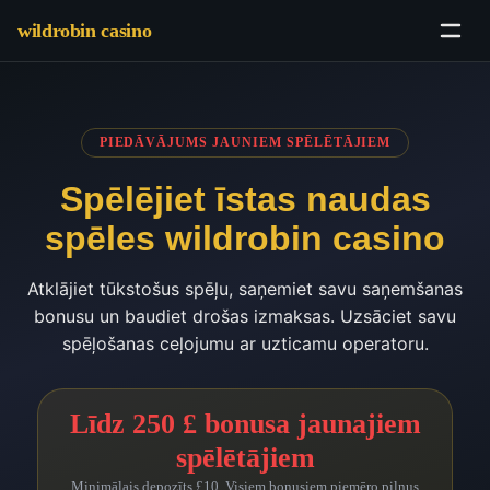
wildrobin casino
PIEDĀVĀJUMS JAUNIEM SPĒLĒTĀJIEM
Spēlējiet īstas naudas
spēles wildrobin casino
Atklājiet tūkstošus spēļu, saņemiet savu saņemšanas
bonusu un baudiet drošas izmaksas. Uzsāciet savu
spēļošanas ceļojumu ar uzticamu operatoru.
Līdz 250 £ bonusa jaunajiem
spēlētājiem
Minimālais depozīts £10. Visiem bonusiem piemēro pilnus