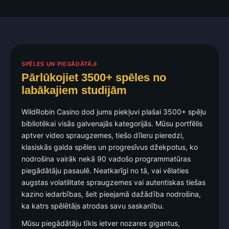
SPĒLES UN PIEGĀDĀTĀJI
Pārlūkojiet 3500+ spēles no
labākajiem studijām
WildRobin Casino dod jums piekļuvi plašai 3500+ spēļu
bibliotēkai visās galvenajās kategorijās. Mūsu portfēlis
aptver video spraugzemes, tiešo dīleru pieredzi,
klasiskās galda spēles un progresīvus džekpotus, ko
nodrošina vairāk nekā 90 vadošo programmatūras
piegādātāju pasaulē. Neatkarīgi no tā, vai vēlaties
augstas volatilitate spraugzemes vai autentiskas tiešas
kazino iedarbības, šeit pieejamā dažādība nodrošina,
ka katrs spēlētājs atrodas savu saskanību.
Mūsu piegādātāju tīkls ietver nozares gigantus,