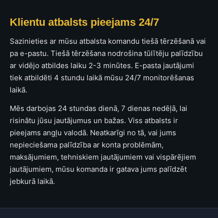
Klientu atbalsts pieejams 24/7
Sazinieties ar mūsu atbalsta komandu tiešā tērzēšanā vai
pa e-pastu. Tiešā tērzēšana nodrošina tūlītēju palīdzību
ar vidējo atbildes laiku 2-3 minūtes. E-pasta jautājumi
tiek atbildēti 4 stundu laikā mūsu 24/7 monitorēšanas
laikā.
Mēs darbojas 24 stundas dienā, 7 dienas nedēļā, lai
risinātu jūsu jautājumus un bažas. Viss atbalsts ir
pieejams angļu valodā. Neatkarīgi no tā, vai jums
nepieciešama palīdzība ar konta problēmām,
maksājumiem, tehniskiem jautājumiem vai vispārējiem
jautājumiem, mūsu komanda ir gatava jums palīdzēt
jebkurā laikā.