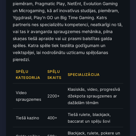
piemēram, Pragmatic Play, NetEnt, Evolution Gaming
un Microgaming, kā arī inovatīvus studijas, piemēram,
Yggdrasil, Play'n GO un Big Time Gaming. Katrs
partneris nes specializētu kompetenci, neatkarīgi no tā,
vai tas ir avangarda spraugzemes mehānika, pilna
skaņas tiešā apraide vai uz prasmi balstītas galda
spēles. Katra spēle tiek testēta godīgumam un
veiktspējei, lai nodrošinātu uzticamu spēļošanas
pieredzi.
SPĒĻU
SPĒĻU
SPECIALIZĀCIJA
KATEGORIJA
SKAITS
Klasiskās, video, progresīvā
Video
2200+
džekpota spraugzemes ar
spraugzemes
dažādām tēmām
Tiešā rulete, blackjack,
Tiešā kazino
400+
baccarat un spēļu šovi
Blackjack, rulete, pokere un